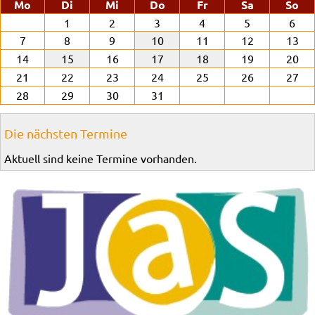
ntag
enstag
ttwoch
nnerstag
eitag
mstag
nn
Mo
Di
Mi
Do
Fr
Sa
So
1
2
3
4
5
6
7
8
9
10
11
12
13
14
15
16
17
18
19
20
21
22
23
24
25
26
27
28
29
30
31
Die nächsten Termine
Aktuell sind keine Termine vorhanden.