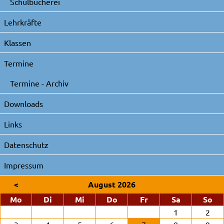
Schulbücherei
Lehrkräfte
Klassen
Termine
Termine - Archiv
Downloads
Links
Datenschutz
Impressum
<
August 2026
ntag
enstag
ttwoch
nnerstag
eitag
mstag
nn
Mo
Di
Mi
Do
Fr
Sa
So
1
2