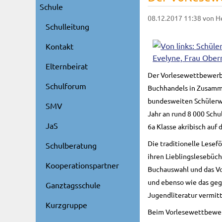
Schule
08.12.2017 11:38
von H
Schulleitung
Kontakt
Elternbeirat
Der Vorlesewettbewerb 
Schulforum
Buchhandels in Zusamme
bundesweiten Schülerwet
SMV
Jahr an rund 8 000 Sch
JaS
6a Klasse akribisch auf
Die traditionelle Lesef
Schulberatung
ihren Lieblingslesebüch
Kooperationspartner
Buchauswahl und das Vo
und ebenso wie das gege
Ganztagsschule
Jugendliteratur vermitt
Kurzgruppe
Beim Vorlesewettbewerb