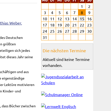
1
2
3
4
5
6
7
8
9
10
11
12
13
14
15
16
17
18
19
20
21
22
23
24
25
26
27
28
29
30
31
 des Deutschen
en größten
Die nächsten Termine
teiligen sich jedes
tet dieses Jahr seine
Aktuell sind keine Termine
vorhanden.
schäftigen und aus
ie eigenständige
der Lektüre motivieren
en Kinder- und
, dass Bücher zwischen