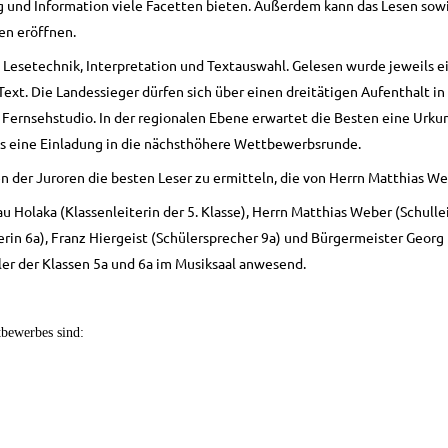
 und Information viele Facetten bieten. Außerdem kann das Lesen sowi
en eröffnen.
Lesetechnik, Interpretation und Textauswahl. Gelesen wurde jeweils ei
ext. Die Landessieger dürfen sich über einen dreitätigen Aufenthalt in 
 Fernsehstudio. In der regionalen Ebene erwartet die Besten eine Urku
s eine Einladung in die nächsthöhere Wettbewerbsrunde.
n der Juroren die besten Leser zu ermitteln, die von Herrn Matthias W
au Holaka (Klassenleiterin der 5. Klasse), Herrn Matthias Weber (Schulle
rin 6a), Franz Hiergeist (Schülersprecher 9a) und Bürgermeister Georg
er der Klassen 5a und 6a im Musiksaal anwesend.
tbewerbes sind: