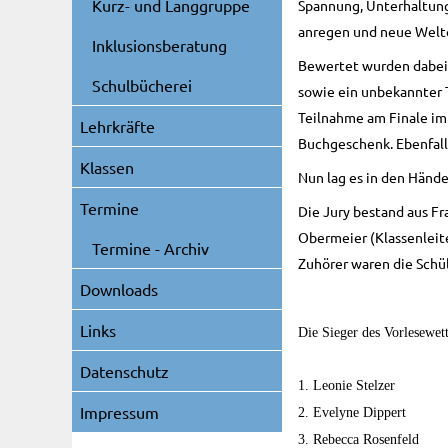
Kurz- und Langgruppe
Spannung, Unterhaltung
anregen und neue Welt
Inklusionsberatung
Bewertet wurden dabei 
Schulbücherei
sowie ein unbekannter T
Teilnahme am Finale im
Lehrkräfte
Buchgeschenk. Ebenfall
Klassen
Nun lag es in den Hände
Termine
Die Jury bestand aus Fr
Obermeier (Klassenleite
Termine - Archiv
Zuhörer waren die Schül
Downloads
Links
Die Sieger des Vorlesewet
Datenschutz
1. Leonie Stelzer
Impressum
2. Evelyne Dippert
3. Rebecca Rosenfeld