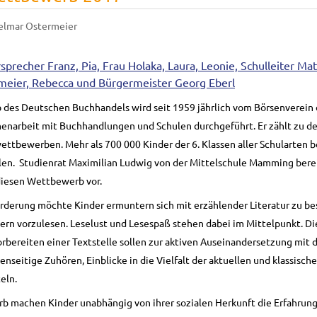
elmar Ostermeier
des Deutschen Buchhandels wird seit 1959 jährlich vom Börsenverein
narbeit mit Buchhandlungen und Schulen durchgeführt. Er zählt zu d
tbewerben. Mehr als 700 000 Kinder der 6. Klassen aller Schularten be
ulen. Studienrat Maximilian Ludwig von der Mittelschule Mamming berei
 diesen Wettbewerb vor.
örderung möchte Kinder ermuntern sich mit erzählender Literatur zu be
ern vorzulesen. Leselust und Lesespaß stehen dabei im Mittelpunkt. D
rbereiten einer Textstelle sollen zur aktiven Auseinandersetzung mit 
nseitige Zuhören, Einblicke in die Vielfalt der aktuellen und klassisch
eln.
 machen Kinder unabhängig von ihrer sozialen Herkunft die Erfahrung