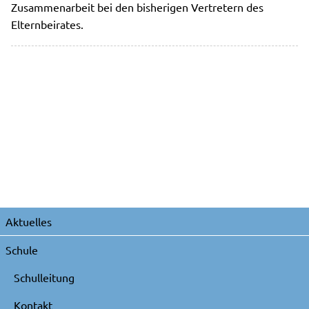
Zusammenarbeit bei den bisherigen Vertretern des
Elternbeirates.
Navigation
Aktuelles
überspringen
Schule
Schulleitung
Kontakt