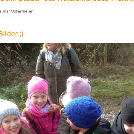
elmar Ostermeier
ilder ;)