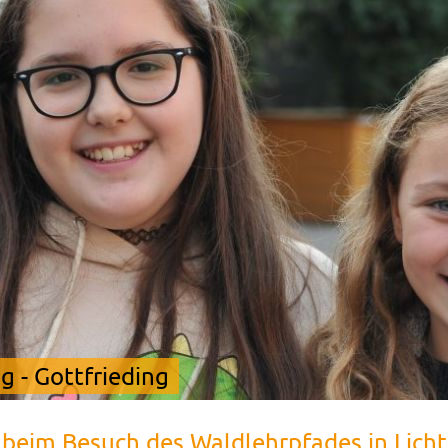
 - Gottfrieding
beim Besuch des Waldlehrpfades in Licht