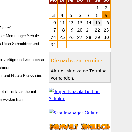
1
2
3
4
5
6
7
8
9
10
11
12
13
14
15
16
asser“.
17
18
19
20
21
22
23
 der Mamminger Schule
24
25
26
27
28
29
30
31
es Rosa Schachtner und
Die nächsten Termine
er verfüge und wie ebenso
nehmen.
Aktuell sind keine Termine
r und Nicole Preiss eine
vorhanden.
tall-Trinkflasche mit
n werden kann.