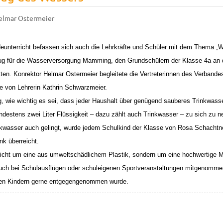
elmar Ostermeier
unterricht befassen sich auch die Lehrkräfte und Schüler mit dem Thema „W
ug für die Wasserversorgung Mamming, den Grundschülern der Klasse 4a an
ten. Konrektor Helmar Ostermeier begleitete die Vertreterinnen des Verband
se von Lehrerin Kathrin Schwarzmeier.
g, wie wichtig es sei, dass jeder Haushalt über genügend sauberes Trinkwass
ndestens zwei Liter Flüssigkeit – dazu zählt auch Trinkwasser – zu sich zu 
kwasser auch gelingt, wurde jedem Schulkind der Klasse von Rosa Schachtne
k überreicht.
nicht um eine aus umweltschädlichem Plastik, sondern um eine hochwertige Me
uch bei Schulausflügen oder schuleigenen Sportveranstaltungen mitgenomme
en Kindern gerne entgegengenommen wurde.