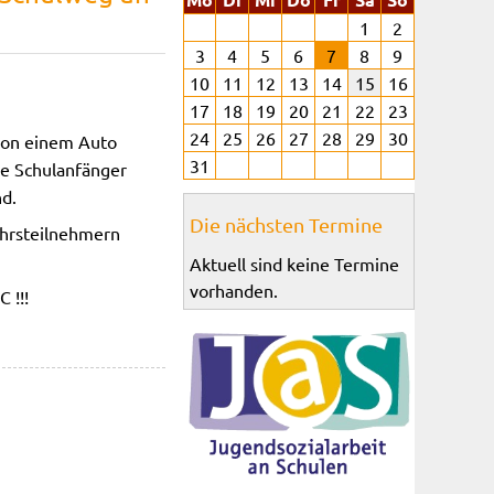
1
2
3
4
5
6
7
8
9
10
11
12
13
14
15
16
17
18
19
20
21
22
23
24
25
26
27
28
29
30
 von einem Auto
31
ie Schulanfänger
nd.
Die nächsten Termine
ehrsteilnehmern
Aktuell sind keine Termine
vorhanden.
 !!!