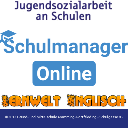
©2012 Grund- und Mittelschule Mamming-Gottfrieding - Schulgasse 8 -