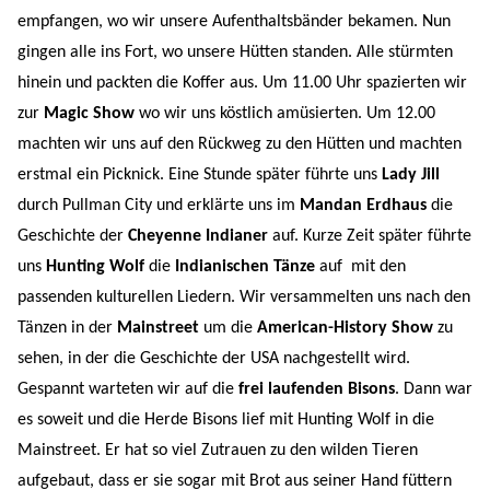
empfangen, wo wir unsere Aufenthaltsbänder bekamen. Nun
gingen alle ins Fort, wo unsere Hütten standen. Alle stürmten
hinein und packten die Koffer aus. Um 11.00 Uhr spazierten wir
zur
Magic Show
wo wir uns köstlich amüsierten. Um 12.00
machten wir uns auf den Rückweg zu den Hütten und machten
erstmal ein Picknick. Eine Stunde später führte uns
Lady Jill
durch Pullman City und erklärte uns im
Mandan Erdhaus
die
Geschichte der
Cheyenne Indianer
auf. Kurze Zeit später führte
uns
Hunting Wolf
die
Indianischen Tänze
auf
mit den
passenden kulturellen Liedern. Wir versammelten uns nach den
Tänzen in der
Mainstreet
um die
American-History Show
zu
sehen, in der die Geschichte der USA nachgestellt wird.
Gespannt warteten wir auf die
frei laufenden Bisons
. Dann war
es soweit und die Herde Bisons lief mit Hunting Wolf in die
Mainstreet. Er hat so viel Zutrauen zu den wilden Tieren
aufgebaut, dass er sie sogar mit Brot aus seiner Hand füttern