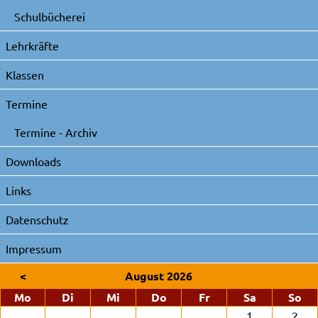
Schulbücherei
Lehrkräfte
Klassen
Termine
Termine - Archiv
Downloads
Links
Datenschutz
Impressum
<
August 2026
ntag
enstag
ttwoch
nnerstag
eitag
mstag
nn
Mo
Di
Mi
Do
Fr
Sa
So
1
2