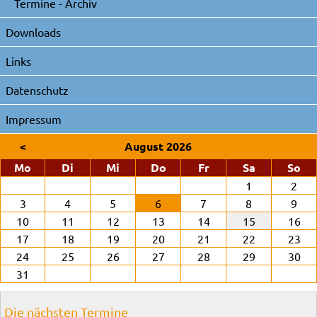
Termine - Archiv
Downloads
Links
Datenschutz
Impressum
<
August 2026
ntag
enstag
ttwoch
nnerstag
eitag
mstag
nn
Mo
Di
Mi
Do
Fr
Sa
So
1
2
3
4
5
6
7
8
9
10
11
12
13
14
15
16
17
18
19
20
21
22
23
24
25
26
27
28
29
30
31
Die nächsten Termine