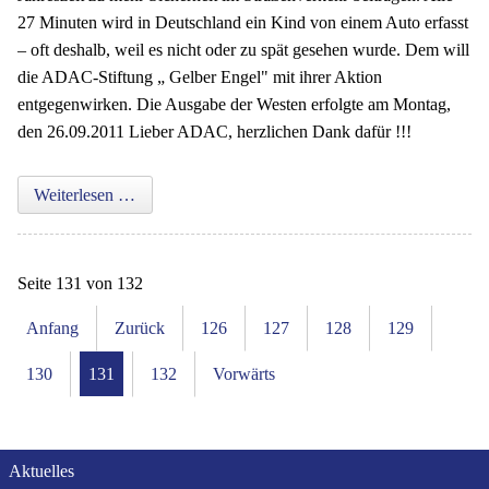
27 Minuten wird in Deutschland ein Kind von einem Auto erfasst
– oft deshalb, weil es nicht oder zu spät gesehen wurde. Dem will
die ADAC-Stiftung „ Gelber Engel" mit ihrer Aktion
entgegenwirken. Die Ausgabe der Westen erfolgte am Montag,
den 26.09.2011 Lieber ADAC, herzlichen Dank dafür !!!
Die neuen Sicherheitswesten für die Schulanfänger 
Weiterlesen …
Seite 131 von 132
Anfang
Zurück
126
127
128
129
130
131
132
Vorwärts
Navigation
Aktuelles
überspringen