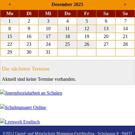
<
Dezember 2025
>
ntag
enstag
ttwoch
nnerstag
eitag
mstag
nnt
Mo
Di
Mi
Do
Fr
Sa
So
1
2
3
4
5
6
7
8
9
10
11
12
13
14
15
16
17
18
19
20
21
22
23
24
25
26
27
28
29
30
31
Die nächsten Termine
Aktuell sind keine Termine vorhanden.
©2012 Grund- und Mittelschule Mamming-Gottfrieding - Schulgasse 8 - 94437