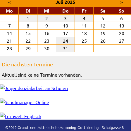
<
Juli 2025
>
ntag
enstag
ttwoch
nnerstag
eitag
mstag
nn
Mo
Di
Mi
Do
Fr
Sa
So
1
2
3
4
5
6
7
8
9
10
11
12
13
14
15
16
17
18
19
20
21
22
23
24
25
26
27
28
29
30
31
Die nächsten Termine
Aktuell sind keine Termine vorhanden.
©2012 Grund- und Mittelschule Mamming-Gottfrieding - Schulgasse 8 -