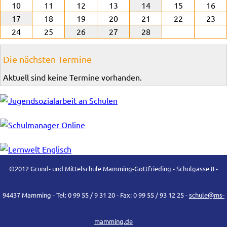
10
11
12
13
14
15
16
17
18
19
20
21
22
23
24
25
26
27
28
Die nächsten Termine
Aktuell sind keine Termine vorhanden.
©2012 Grund- und Mittelschule Mamming-Gottfrieding - Schulgasse 8 -
94437 Mamming - Tel: 0 99 55 / 9 31 20 - Fax: 0 99 55 / 93 12 25 -
schule@ms-
mamming.de