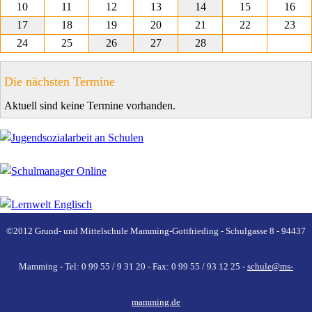
10
11
12
13
14
15
16
17
18
19
20
21
22
23
24
25
26
27
28
Die nächsten Termine
Aktuell sind keine Termine vorhanden.
©2012 Grund- und Mittelschule Mamming-Gottfrieding - Schulgasse 8 - 94437
Mamming - Tel: 0 99 55 / 9 31 20 - Fax: 0 99 55 / 93 12 25 -
schule@ms-
mamming.de