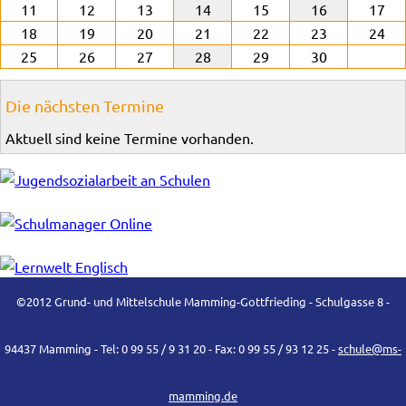
11
12
13
14
15
16
17
18
19
20
21
22
23
24
25
26
27
28
29
30
Die nächsten Termine
Aktuell sind keine Termine vorhanden.
©2012 Grund- und Mittelschule Mamming-Gottfrieding - Schulgasse 8 -
94437 Mamming - Tel: 0 99 55 / 9 31 20 - Fax: 0 99 55 / 93 12 25 -
schule@ms-
mamming.de