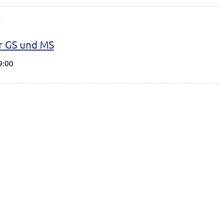
4
r GS und MS
9:00