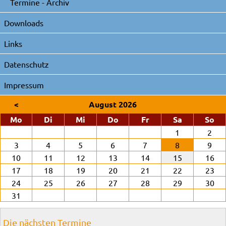
Termine - Archiv
Downloads
Links
Datenschutz
Impressum
<
August 2026
ntag
enstag
ttwoch
nnerstag
eitag
mstag
nn
Mo
Di
Mi
Do
Fr
Sa
So
1
2
3
4
5
6
7
8
9
10
11
12
13
14
15
16
17
18
19
20
21
22
23
24
25
26
27
28
29
30
31
Die nächsten Termine